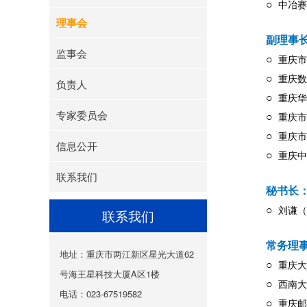
○
中冶赛
理事会
副理事
监事会
○
重庆市
○
重庆数
负责人
○
重庆华
专家委员会
○
重庆市
○
重庆市
信息公开
○
重庆中
联系我们
秘书长
○
刘谦（
联系我们
常务理
地址：重庆市两江新区星光大道62
○
重庆大
号海王星科技大厦A区1楼
○
西南大
电话：023-67519582
○
重庆邮