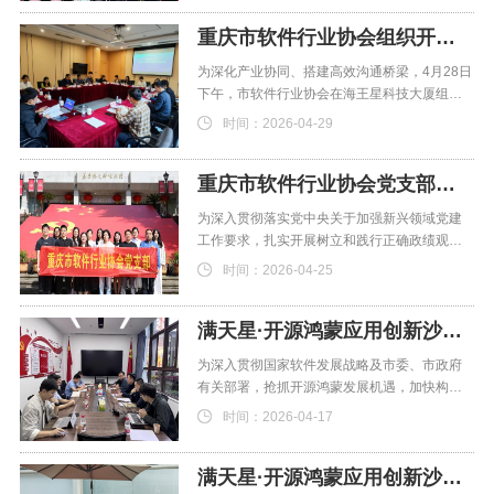
重庆市软件行业协会组织开展“数智星锋”软件行业党建联建活动
为深化产业协同、搭建高效沟通桥梁，4月28日
下午，市软件行业协会在海王星科技大厦组织
开展“数智星锋”
时间：2026-04-29
重庆市软件行业协会党支部开展“传承红色基因 践行初心使命”主题党日活动
为深入贯彻落实党中央关于加强新兴领域党建
工作要求，扎实开展树立和践行正确政绩观学
习教育，持续提升软件
时间：2026-04-25
满天星·开源鸿蒙应用创新沙龙（第六期）成功举办
为深入贯彻国家软件发展战略及市委、市政府
有关部署，抢抓开源鸿蒙发展机遇，加快构建
开源“仪鸿”应用创新
时间：2026-04-17
满天星·开源鸿蒙应用创新沙龙（第五期）成功召开