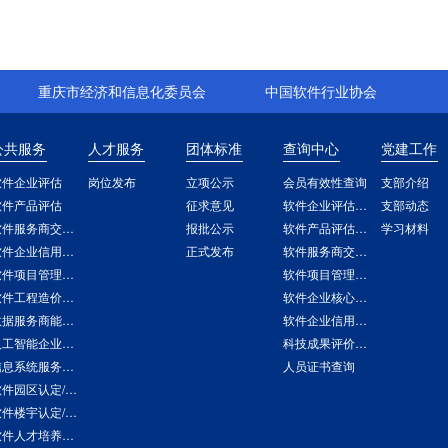
重庆市经济和信息化委员会
中国软件行业协会
公共服务
人才服务
团体标准
查询中心
党建工作
软件企业评估
岗位发布
立项公示
会员有效性查询
支部介绍
软件产品评估
征求意见
软件企业评估查询
支部动态
软件服务商交付能力评估
报批公示
软件产品评估查询
学习材料
软件企业信用评价
正式发布
软件服务商交付能力评估查询
软件项目管理能力评估
软件项目管理能力评估查询
软件工程造价评估
软件企业核心竞争力评价查询
数据服务商能力评估
软件企业信用查询
人工智能企业能力评估
科技成果评价报告查询
信息系统服务商交付能力评估
人员证书查询
软件园区认定/评价
软件楼宇认定/评价
软件人才培养基地认定/评价